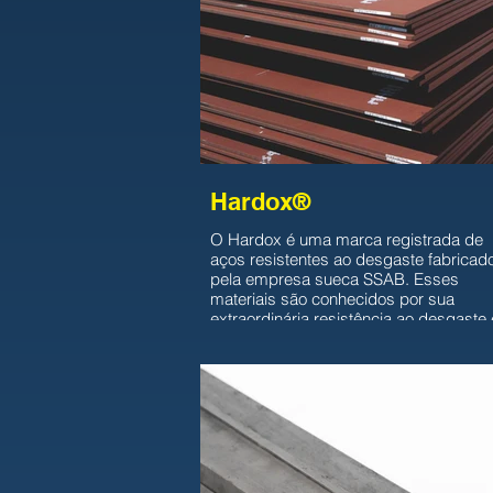
Hardox®
O Hardox é uma marca registrada de
aços resistentes ao desgaste fabricad
pela empresa sueca SSAB. Esses
materiais são conhecidos por sua
extraordinária resistência ao desgaste 
alta tenacidade, tornando-os ideais pa
aplicações em ambientes abrasivos e
desafiadores.
O Hardox é predominantemente
composto por aço, mas sua fórmula ex
pode variar de acordo com a versão
específica do produto. Geralmente,
contém ligas de carbono, manganês,