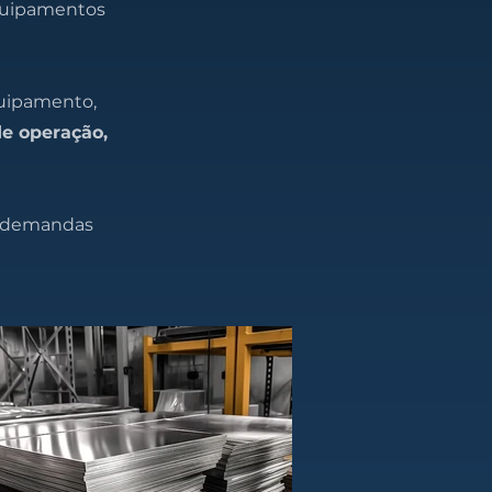
 equipamentos
quipamento,
de operação,
às demandas