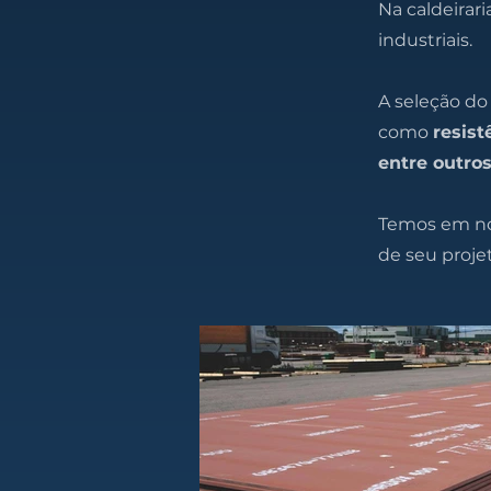
Na caldeirar
industriais.
A seleção do
como
resist
entre outros
Temos em nos
de seu proje