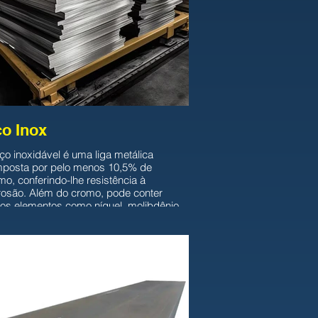
o Inox
ço inoxidável é uma liga metálica
posta por pelo menos 10,5% de
mo, conferindo-lhe resistência à
rosão. Além do cromo, pode conter
ros elementos como níquel, molibdênio
anganês para melhorar suas
priedades. Sua principal característica
 resistência à corrosão, tornando-o
quado para ambientes agressivos e
inhos. Possui uma superfície brilhante
esistente à oxidação, sendo popular em
icações arquitetônicas e utensílios
ésticos. Apresenta boas